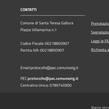
CONTATTI
Comune di Santa Teresa Gallura
Prenotazi
Piazza Villamarina n.1
Segnalazio
Leggi le F
Codice Fiscale: 00218850907
Richiesta 
Partita IVA: 00218850907
Email:protocollo@pec.comunestg.it
PEC:
protocollo@pec.comunestg.it
Centralino Unico: 0789740900
Codice Univoco Ufficio
Codice IPA
c_i312
Questo sito 