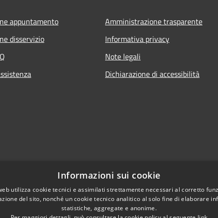
one appuntamento
Amministrazione trasparente
ne disservizio
Informativa privacy
AQ
Note legali
assistenza
Dichiarazione di accessibilità
Informazioni sui cookie
web utilizza cookie tecnici e assimilati strettamente necessari al corretto fu
azione del sito, nonché un cookie tecnico analitico al solo fine di elaborare i
statistiche, aggregate e anonime.
Per maggiori dettagli, può consultare la cookie policy al seguente
link