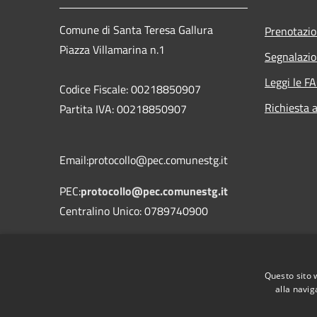
Comune di Santa Teresa Gallura
Prenotazi
Piazza Villamarina n.1
Segnalazio
Leggi le F
Codice Fiscale: 00218850907
Richiesta 
Partita IVA: 00218850907
Email:protocollo@pec.comunestg.it
PEC:
protocollo@pec.comunestg.it
Centralino Unico: 0789740900
Codice Univoco Ufficio
Codice IPA
c_i312
Questo sito 
alla navig