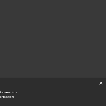
×
nzionamento e
nformazioni