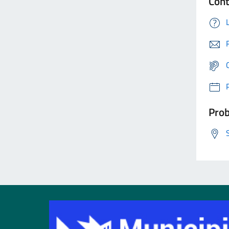
Cont
Prob