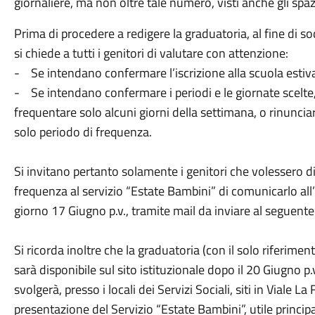
giornaliere, ma non oltre tale numero, visti anche gli spaz
Prima di procedere a redigere la graduatoria, al fine di sod
si chiede a tutti i genitori di valutare con attenzione:
- Se intendano confermare l’iscrizione alla scuola estiv
- Se intendano confermare i periodi e le giornate scelte, 
frequentare solo alcuni giorni della settimana, o rinuncia
solo periodo di frequenza.
Si invitano pertanto solamente i genitori che volessero dis
frequenza al servizio “Estate Bambini” di comunicarlo all’Uf
giorno 17 Giugno p.v., tramite mail da inviare al seguente
Si ricorda inoltre che la graduatoria (con il solo riferim
sarà disponibile sul sito istituzionale dopo il 20 Giugno p.
svolgerà, presso i locali dei Servizi Sociali, siti in Viale L
presentazione del Servizio “Estate Bambini”, utile principa