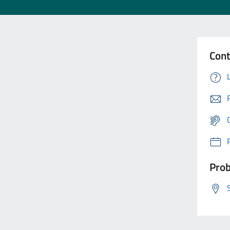
Cont
Prob