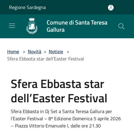
Salta al contenuto principale
Regione Sardegna
Comune di Santa Teresa
Gallura
Home
>
Novità
>
Notizie
>
Sfera Ebbasta star dell’Easter Festival
Sfera Ebbasta star
dell’Easter Festival
Sfera Ebbasta in Dj Set a Santa Teresa Gallura per
l’Easter Festival – 8ª Edizione Domenica 5 aprile 2026
– Piazza Vittorio Emanuele I, dalle ore 21.30