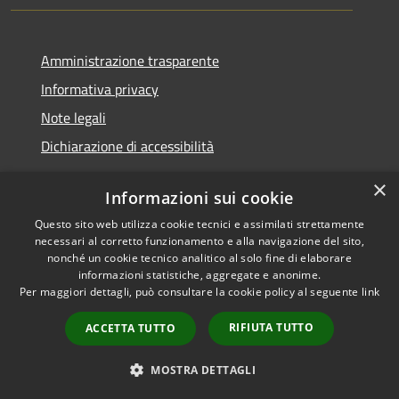
Amministrazione trasparente
Informativa privacy
Note legali
Dichiarazione di accessibilità
×
Informazioni sui cookie
Questo sito web utilizza cookie tecnici e assimilati strettamente
RSS
Copyright © 2026 • Comune di
necessari al corretto funzionamento e alla navigazione del sito,
Accessibilità
Santa Teresa Gallura •
nonché un cookie tecnico analitico al solo fine di elaborare
informazioni statistiche, aggregate e anonime.
Privacy
Municipium
Powered by
•
Per maggiori dettagli, può consultare la cookie policy al seguente
link
Cookie
Accesso redazione
Mappa del sito
RIFIUTA TUTTO
ACCETTA TUTTO
WebMail
WebPEC
MOSTRA DETTAGLI