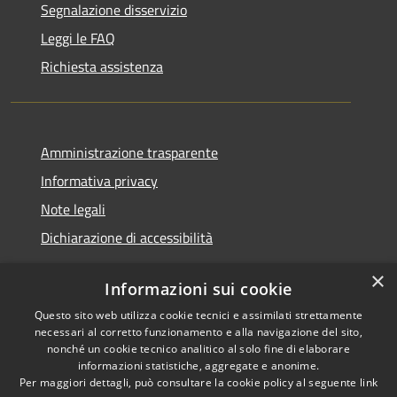
Segnalazione disservizio
Leggi le FAQ
Richiesta assistenza
Amministrazione trasparente
Informativa privacy
Note legali
Dichiarazione di accessibilità
×
Informazioni sui cookie
Questo sito web utilizza cookie tecnici e assimilati strettamente
RSS
Copyright © 2026 • Comune di
necessari al corretto funzionamento e alla navigazione del sito,
Accessibilità
Santa Teresa Gallura •
nonché un cookie tecnico analitico al solo fine di elaborare
informazioni statistiche, aggregate e anonime.
Privacy
Municipium
Powered by
•
Per maggiori dettagli, può consultare la cookie policy al seguente
link
Cookie
Accesso redazione