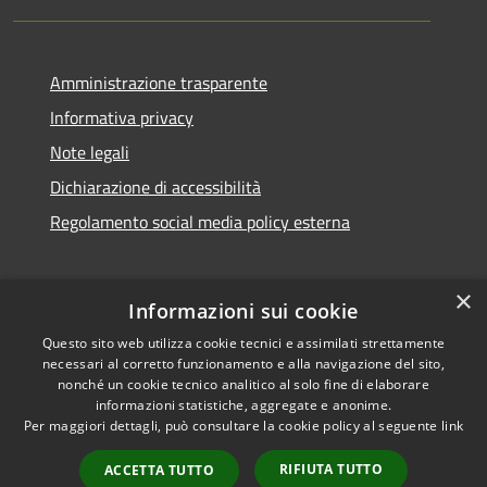
Amministrazione trasparente
Informativa privacy
Note legali
Dichiarazione di accessibilità
Regolamento social media policy esterna
×
Informazioni sui cookie
Questo sito web utilizza cookie tecnici e assimilati strettamente
RSS
Copyright © 2026 • Comune di
necessari al corretto funzionamento e alla navigazione del sito,
Accessibilità
Santa Teresa Gallura •
nonché un cookie tecnico analitico al solo fine di elaborare
informazioni statistiche, aggregate e anonime.
Privacy
Municipium
Powered by
•
Per maggiori dettagli, può consultare la cookie policy al seguente
link
Cookie
Accesso redazione
Mappa del sito
RIFIUTA TUTTO
ACCETTA TUTTO