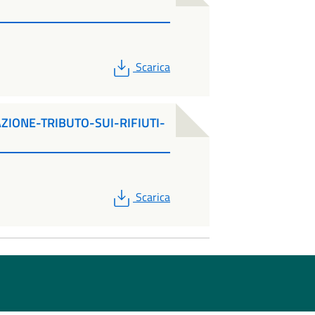
PDF
Scarica
IONE-TRIBUTO-SUI-RIFIUTI-
PDF
Scarica