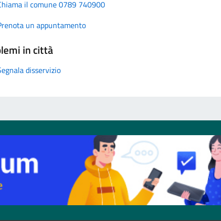
Chiama il comune 0789 740900
Prenota un appuntamento
lemi in città
Segnala disservizio