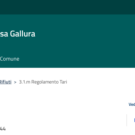
sa Gallura
il Comune
ifiuti
>
3.1.m Regolamento Tari
Ved
:44