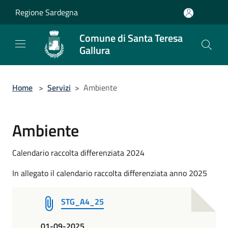
Salta al contenuto principale
Regione Sardegna
Comune di Santa Teresa
Gallura
Home
>
Servizi
>
Ambiente
Ambiente
Calendario raccolta differenziata 2024
In allegato il calendario raccolta differenziata anno 2025
STG_A4_25
01-09-2025