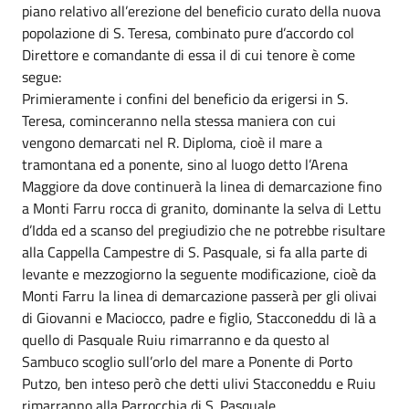
piano relativo all’erezione del beneficio curato della nuova
popolazione di S. Teresa, combinato pure d’accordo col
Direttore e comandante di essa il di cui tenore è come
segue:
Primieramente i confini del beneficio da erigersi in S.
Teresa, cominceranno nella stessa maniera con cui
vengono demarcati nel R. Diploma, cioè il mare a
tramontana ed a ponente, sino al luogo detto l’Arena
Maggiore da dove continuerà la linea di demarcazione fino
a Monti Farru rocca di granito, dominante la selva di Lettu
d’Idda ed a scanso del pregiudizio che ne potrebbe risultare
alla Cappella Campestre di S. Pasquale, si fa alla parte di
levante e mezzogiorno la seguente modificazione, cioè da
Monti Farru la linea di demarcazione passerà per gli olivai
di Giovanni e Maciocco, padre e figlio, Stacconeddu di là a
quello di Pasquale Ruiu rimarranno e da questo al
Sambuco scoglio sull’orlo del mare a Ponente di Porto
Putzo, ben inteso però che detti ulivi Stacconeddu e Ruiu
rimarranno alla Parrocchia di S. Pasquale.