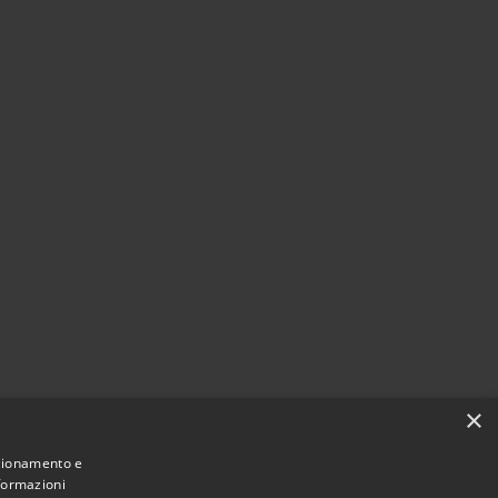
×
nzionamento e
nformazioni