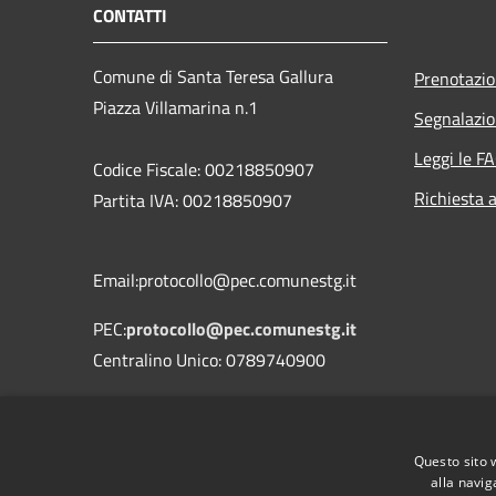
CONTATTI
Comune di Santa Teresa Gallura
Prenotazi
Piazza Villamarina n.1
Segnalazio
Leggi le F
Codice Fiscale: 00218850907
Richiesta 
Partita IVA: 00218850907
Email:protocollo@pec.comunestg.it
PEC:
protocollo@pec.comunestg.it
Centralino Unico: 0789740900
Codice Univoco Ufficio
Codice IPA
c_i312
Questo sito 
alla navig