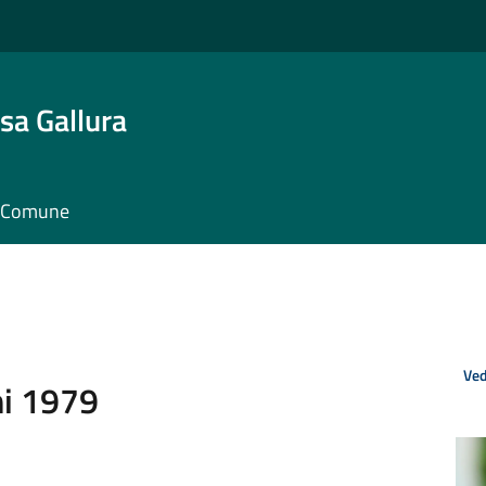
sa Gallura
il Comune
Ved
ni 1979