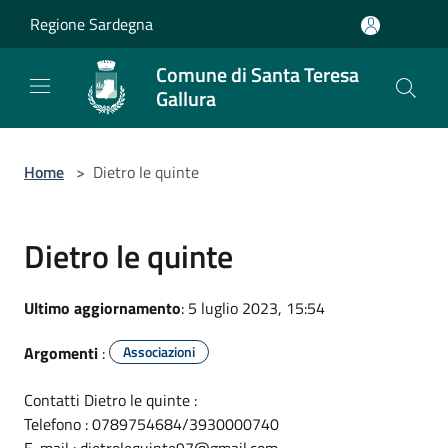
Salta al contenuto principale
Regione Sardegna
Comune di Santa Teresa
Gallura
Home
>
Dietro le quinte
Dietro le quinte
Ultimo aggiornamento
: 5 luglio 2023, 15:54
Argomenti
:
Associazioni
Contatti Dietro le quinte :
Telefono : 0789754684/3930000740
E-mail : dietrolequinte97@gmail.com