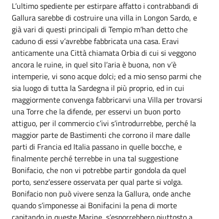
L’ultimo spediente per estirpare affatto i contrabbandi di
Gallura sarebbe di costruire una villa in Longon Sardo, e
già vari di questi principali di Tempio m’han detto che
caduno di essi v’avrebbe fabbricata una casa. Eravi
anticamente una Città chiamata Orbia di cui si veggono
ancora le ruine, in quel sito l’aria è buona, non v’è
intemperie, vi sono acque dolci; ed a mio senso parmi che
sia luogo di tutta la Sardegna il più proprio, ed in cui
maggiormente convenga fabbricarvi una Villa per trovarsi
una Torre che la difende, per esservi un buon porto
attiguo, per il commercio c’ivi s’introdurrebbe, perché la
maggior parte de Bastimenti che corrono il mare dalle
parti di Francia ed Italia passano in quelle bocche, e
finalmente perché terrebbe in una tal suggestione
Bonifacio, che non vi potrebbe partir gondola da quel
porto, senz’essere osservata per qual parte si volga.
Bonifacio non può vivere senza la Gallura, onde anche
quando s’imponesse ai Bonifacini la pena di morte
capitando in queste Marine, s’esporrebbero piuttosto a