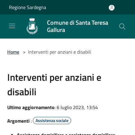
Salta al contenuto principale
Regione Sardegna
Comune di Santa Teresa
Gallura
Home
>
Interventi per anziani e disabili
Interventi per anziani e
disabili
Ultimo aggiornamento
: 6 luglio 2023, 13:54
Argomenti
:
Assistenza sociale
Assistenza domiciliare e assistenza domiciliare