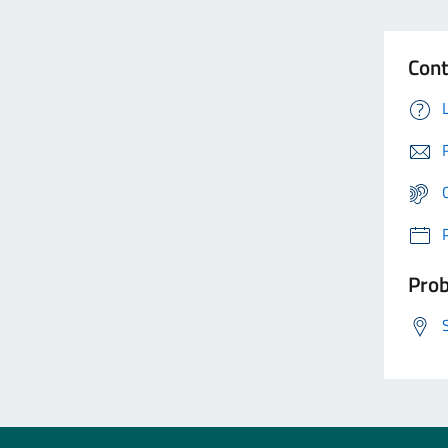
Cont
Prob