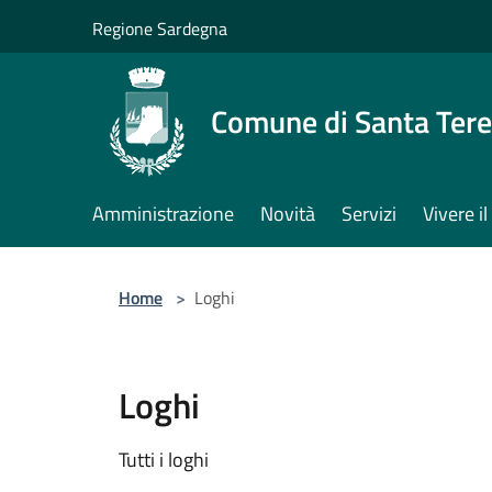
Salta al contenuto principale
Regione Sardegna
Comune di Santa Tere
Amministrazione
Novità
Servizi
Vivere 
Home
>
Loghi
Loghi
Tutti i loghi