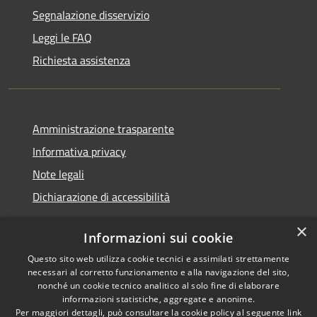
Segnalazione disservizio
Leggi le FAQ
Richiesta assistenza
Amministrazione trasparente
Informativa privacy
Note legali
Dichiarazione di accessibilità
×
Informazioni sui cookie
Questo sito web utilizza cookie tecnici e assimilati strettamente
RSS
Copyright © 2026 • Comune di
necessari al corretto funzionamento e alla navigazione del sito,
Accessibilità
Santa Teresa Gallura •
nonché un cookie tecnico analitico al solo fine di elaborare
informazioni statistiche, aggregate e anonime.
Privacy
Municipium
Powered by
•
Per maggiori dettagli, può consultare la cookie policy al seguente
link