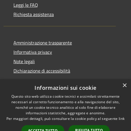
Leggi le FAQ
Richiesta assistenza
Amministrazione trasparente
Informativa privacy
Note legali
Dichiarazione di accessibilità
×
Informazioni sui cookie
Questo sito web utilizza cookie tecnici e assimilati strettamente
RSS
Copyright © 2026 • Comune di
necessari al corretto funzionamento e alla navigazione del sito,
Accessibilità
Santa Teresa Gallura •
nonché un cookie tecnico analitico al solo fine di elaborare
informazioni statistiche, aggregate e anonime.
Privacy
Municipium
Powered by
•
Per maggiori dettagli, può consultare la cookie policy al seguente
link
Cookie
Accesso redazione
Mappa del sito
RIFIUTA TUTTO
ACCETTA TUTTO