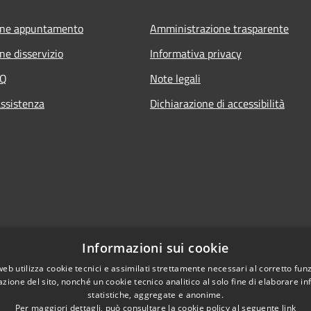
one appuntamento
Amministrazione trasparente
ne disservizio
Informativa privacy
AQ
Note legali
assistenza
Dichiarazione di accessibilità
Informazioni sui cookie
web utilizza cookie tecnici e assimilati strettamente necessari al corretto fu
azione del sito, nonché un cookie tecnico analitico al solo fine di elaborare i
statistiche, aggregate e anonime.
Per maggiori dettagli, può consultare la cookie policy al seguente
link