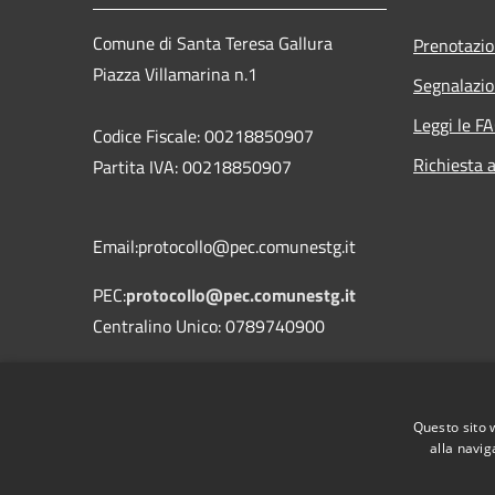
Comune di Santa Teresa Gallura
Prenotazi
Piazza Villamarina n.1
Segnalazio
Leggi le F
Codice Fiscale: 00218850907
Richiesta 
Partita IVA: 00218850907
Email:protocollo@pec.comunestg.it
PEC:
protocollo@pec.comunestg.it
Centralino Unico: 0789740900
Codice Univoco Ufficio
Codice IPA
c_i312
Questo sito 
alla navig