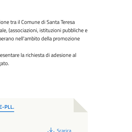
zione tra il Comune di Santa Teresa
rale, (associazioni, istituzioni pubbliche e
he operano nell'ambito della promozione
presentare la richiesta di adesione al
gato.
-PLL.
PDF
Scarica