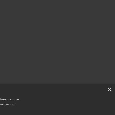
×
nzionamento e
nformazioni