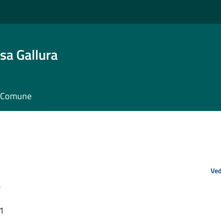
sa Gallura
il Comune
Ved
a
51