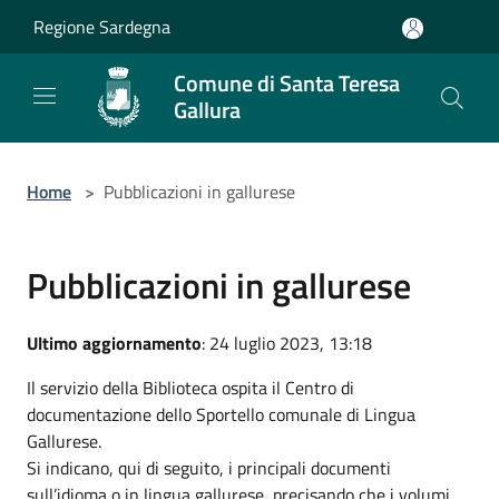
Salta al contenuto principale
Regione Sardegna
Comune di Santa Teresa
Gallura
Home
>
Pubblicazioni in gallurese
Pubblicazioni in gallurese
Ultimo aggiornamento
: 24 luglio 2023, 13:18
Il servizio della Biblioteca ospita il Centro di
documentazione dello Sportello comunale di Lingua
Gallurese.
Si indicano, qui di seguito, i principali documenti
sull’idioma o in lingua gallurese, precisando che i volumi