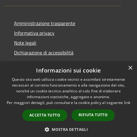
Amministrazione trasparente
Informativa privacy
Note legali
Dichiarazione di accessibilità
×
Informazioni sui cookie
Questo sito web utilizza cookie tecnici e assimilati strettamente
RSS
Copyright © 2026 • Comune di
necessari al corretto funzionamento e alla navigazione del sito,
Accessibilità
Santa Teresa Gallura •
nonché un cookie tecnico analitico al solo fine di elaborare
informazioni statistiche, aggregate e anonime.
Privacy
Municipium
Powered by
•
Per maggiori dettagli, può consultare la cookie policy al seguente
link
Cookie
Accesso redazione
Mappa del sito
RIFIUTA TUTTO
ACCETTA TUTTO
WebMail
WebPEC
MOSTRA DETTAGLI