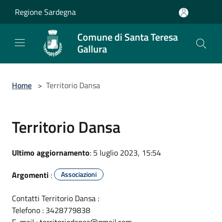
Salta al contenuto principale
Regione Sardegna
Comune di Santa Teresa
Gallura
Home
>
Territorio Dansa
Territorio Dansa
Ultimo aggiornamento
: 5 luglio 2023, 15:54
Argomenti
:
Associazioni
Contatti Territorio Dansa :
Telefono : 3428779838
E-mail : territoriodansa@gmail.com