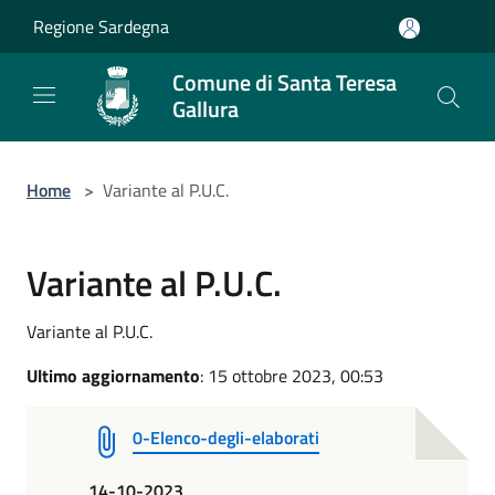
Salta al contenuto principale
Regione Sardegna
Comune di Santa Teresa
Gallura
Home
>
Variante al P.U.C.
Variante al P.U.C.
Variante al P.U.C.
Ultimo aggiornamento
: 15 ottobre 2023, 00:53
0-Elenco-degli-elaborati
14-10-2023