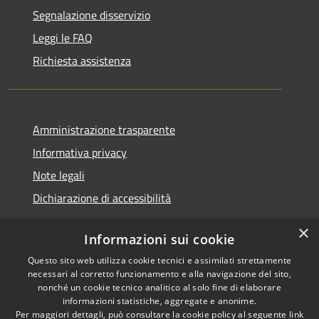
Segnalazione disservizio
Leggi le FAQ
Richiesta assistenza
Amministrazione trasparente
Informativa privacy
Note legali
Dichiarazione di accessibilità
×
Informazioni sui cookie
Questo sito web utilizza cookie tecnici e assimilati strettamente
RSS
Copyright © 2026 • Comune di
necessari al corretto funzionamento e alla navigazione del sito,
Accessibilità
Santa Teresa Gallura •
nonché un cookie tecnico analitico al solo fine di elaborare
informazioni statistiche, aggregate e anonime.
Privacy
Municipium
Powered by
•
Per maggiori dettagli, può consultare la cookie policy al seguente
link