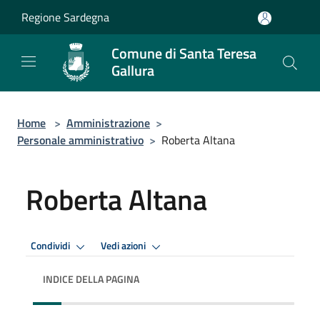
Salta al contenuto principale
Regione Sardegna
Comune di Santa Teresa
Gallura
Home
>
Amministrazione
>
Personale amministrativo
>
Roberta Altana
Roberta Altana
Condividi
Vedi azioni
INDICE DELLA PAGINA