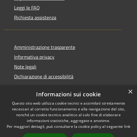
Leggi le FAQ
Richiesta assistenza
Amministrazione trasparente
Informativa privacy
Note legali
Dichiarazione di accessibilità
×
Informazioni sui cookie
Questo sito web utilizza cookie tecnici e assimilati strettamente
RSS
Copyright © 2026 • Comune di
necessari al corretto funzionamento e alla navigazione del sito,
Accessibilità
Santa Teresa Gallura •
nonché un cookie tecnico analitico al solo fine di elaborare
informazioni statistiche, aggregate e anonime.
Privacy
Municipium
Powered by
•
Per maggiori dettagli, può consultare la cookie policy al seguente
link
Cookie
Accesso redazione
Mappa del sito