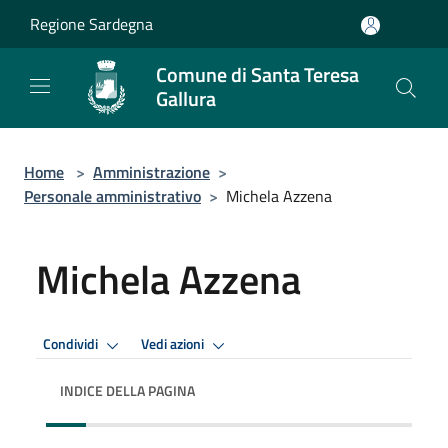
Salta al contenuto principale
Regione Sardegna
Comune di Santa Teresa
Gallura
Home
>
Amministrazione
>
Personale amministrativo
>
Michela Azzena
Michela Azzena
Condividi
Vedi azioni
INDICE DELLA PAGINA