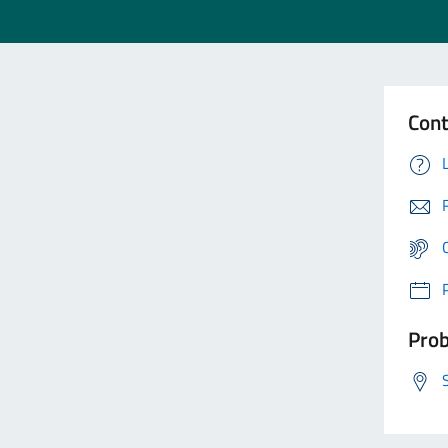
Cont
Prob