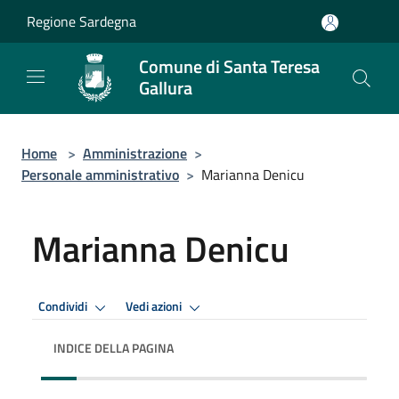
Salta al contenuto principale
Regione Sardegna
Comune di Santa Teresa
Gallura
Home
>
Amministrazione
>
Personale amministrativo
>
Marianna Denicu
Marianna Denicu
Condividi
Vedi azioni
INDICE DELLA PAGINA