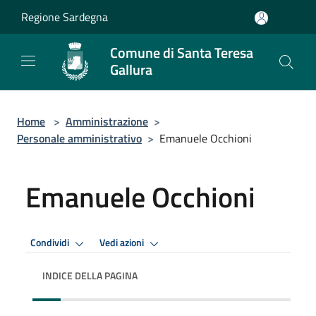
Salta al contenuto principale
Regione Sardegna
Comune di Santa Teresa
Gallura
Home
>
Amministrazione
>
Personale amministrativo
>
Emanuele Occhioni
Emanuele Occhioni
Condividi
Vedi azioni
INDICE DELLA PAGINA