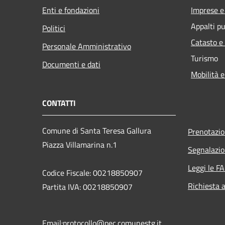
Enti e fondazioni
Imprese 
Appalti pu
Politici
Catasto e
Personale Amministrativo
Turismo
Documenti e dati
Mobilità e
CONTATTI
Comune di Santa Teresa Gallura
Prenotazi
Piazza Villamarina n.1
Segnalazio
Leggi le F
Codice Fiscale: 00218850907
Richiesta 
Partita IVA: 00218850907
Email:protocollo@pec.comunestg.it