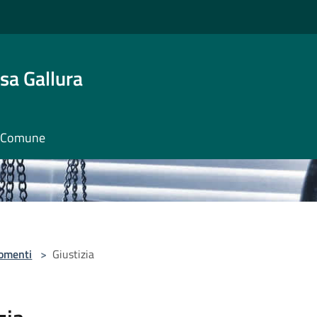
sa Gallura
il Comune
omenti
>
Giustizia