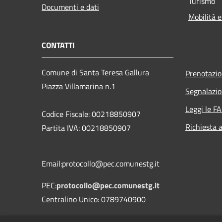
Turismo
Documenti e dati
Mobilità e
CONTATTI
Comune di Santa Teresa Gallura
Prenotazi
Piazza Villamarina n.1
Segnalazio
Leggi le F
Codice Fiscale: 00218850907
Richiesta 
Partita IVA: 00218850907
Email:protocollo@pec.comunestg.it
PEC:
protocollo@pec.comunestg.it
Centralino Unico: 0789740900