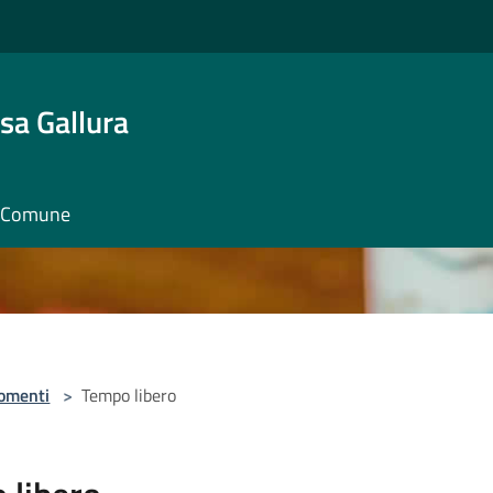
sa Gallura
il Comune
omenti
>
Tempo libero