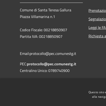
Comune di Santa Teresa Gallura
Prenotazi
Piazza Villamarina n.1
Segnalazio
Leggi le F
Codice Fiscale: 00218850907
Richiesta 
Partita IVA: 00218850907
Email:protocollo@pec.comunestg.it
PEC:
protocollo@pec.comunestg.it
Centralino Unico: 0789740900
Codice Univoco Ufficio
Codice IPA
c_i312
Questo sito 
alla navig