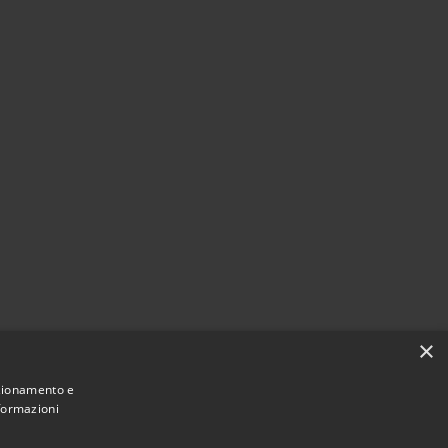
×
nzionamento e
nformazioni