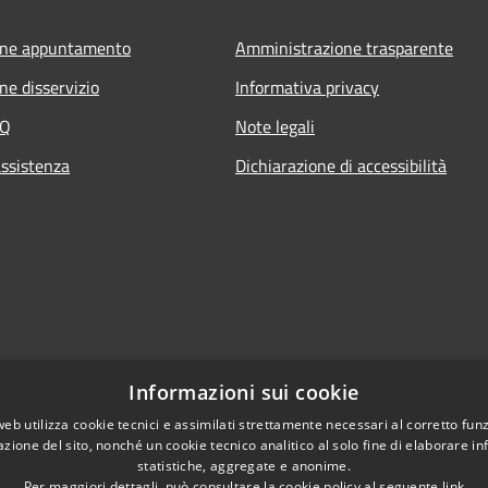
one appuntamento
Amministrazione trasparente
ne disservizio
Informativa privacy
AQ
Note legali
assistenza
Dichiarazione di accessibilità
Informazioni sui cookie
web utilizza cookie tecnici e assimilati strettamente necessari al corretto fu
azione del sito, nonché un cookie tecnico analitico al solo fine di elaborare i
statistiche, aggregate e anonime.
Per maggiori dettagli, può consultare la cookie policy al seguente
link