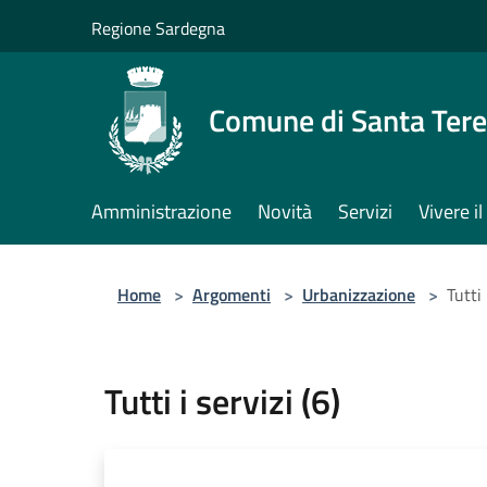
Salta al contenuto principale
Regione Sardegna
Comune di Santa Tere
Amministrazione
Novità
Servizi
Vivere 
Home
>
Argomenti
>
Urbanizzazione
>
Tutti 
Tutti i servizi (6)