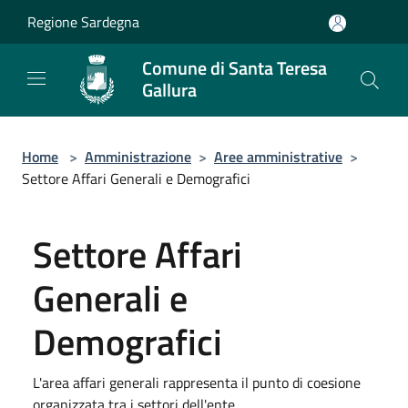
Salta al contenuto principale
Regione Sardegna
Comune di Santa Teresa
Gallura
Home
>
Amministrazione
>
Aree amministrative
>
Settore Affari Generali e Demografici
Settore Affari
Generali e
Demografici
L'area affari generali rappresenta il punto di coesione
organizzata tra i settori dell'ente.