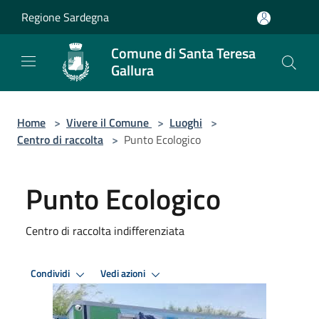
Salta al contenuto principale
Regione Sardegna
Comune di Santa Teresa
Gallura
Home
>
Vivere il Comune
>
Luoghi
>
Centro di raccolta
>
Punto Ecologico
Punto Ecologico
Centro di raccolta indifferenziata
Condividi
Vedi azioni