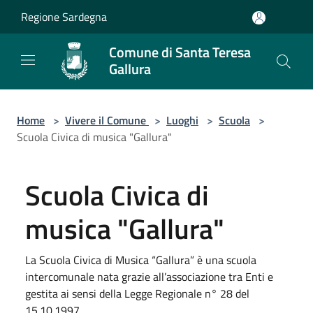
Salta al contenuto principale
Regione Sardegna
Comune di Santa Teresa
Gallura
Home
>
Vivere il Comune
>
Luoghi
>
Scuola
>
Scuola Civica di musica "Gallura"
Scuola Civica di
musica "Gallura"
La Scuola Civica di Musica “Gallura” è una scuola
intercomunale nata grazie all’associazione tra Enti e
gestita ai sensi della Legge Regionale n° 28 del
15.10.1997.