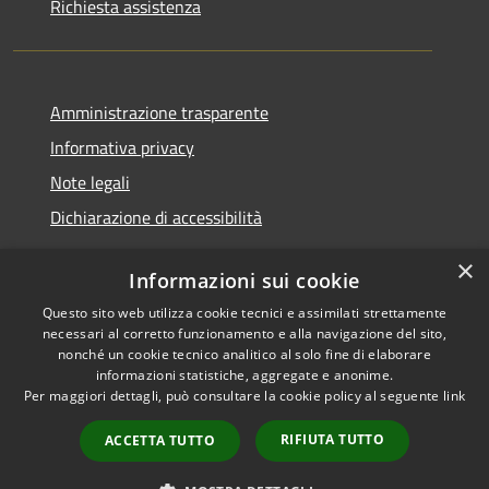
Richiesta assistenza
Amministrazione trasparente
Informativa privacy
Note legali
Dichiarazione di accessibilità
×
Informazioni sui cookie
Questo sito web utilizza cookie tecnici e assimilati strettamente
RSS
Copyright © 2026 • Comune di
necessari al corretto funzionamento e alla navigazione del sito,
Accessibilità
Santa Teresa Gallura •
nonché un cookie tecnico analitico al solo fine di elaborare
informazioni statistiche, aggregate e anonime.
Privacy
Municipium
Powered by
•
Per maggiori dettagli, può consultare la cookie policy al seguente
link
Cookie
Accesso redazione
Mappa del sito
RIFIUTA TUTTO
ACCETTA TUTTO
WebMail