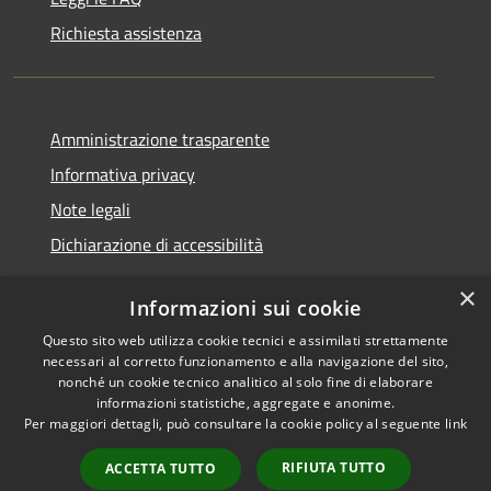
Richiesta assistenza
Amministrazione trasparente
Informativa privacy
Note legali
Dichiarazione di accessibilità
×
Informazioni sui cookie
Questo sito web utilizza cookie tecnici e assimilati strettamente
RSS
Copyright © 2026 • Comune di
necessari al corretto funzionamento e alla navigazione del sito,
Accessibilità
Santa Teresa Gallura •
nonché un cookie tecnico analitico al solo fine di elaborare
informazioni statistiche, aggregate e anonime.
Privacy
Municipium
Powered by
•
Per maggiori dettagli, può consultare la cookie policy al seguente
link
Cookie
Accesso redazione
Mappa del sito
RIFIUTA TUTTO
ACCETTA TUTTO
WebMail