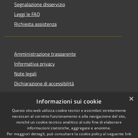
Segnalazione disservizio
Leggi le FAQ
Richiesta assistenza
Amministrazione trasparente
Informativa privacy
Note legali
Dichiarazione di accessibilità
×
Informazioni sui cookie
Questo sito web utilizza cookie tecnici e assimilati strettamente
RSS
Copyright © 2026 • Comune di
necessari al corretto funzionamento e alla navigazione del sito,
Accessibilità
Santa Teresa Gallura •
nonché un cookie tecnico analitico al solo fine di elaborare
informazioni statistiche, aggregate e anonime.
Privacy
Municipium
Powered by
•
Per maggiori dettagli, può consultare la cookie policy al seguente
link
Cookie
Accesso redazione