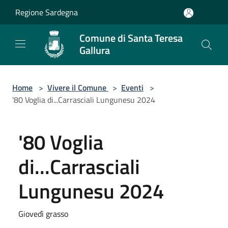
Salta al contenuto principale
Regione Sardegna
Comune di Santa Teresa
Gallura
Home
>
Vivere il Comune
>
Eventi
>
'80 Voglia di...Carrasciali Lungunesu 2024
'80 Voglia
di...Carrasciali
Lungunesu 2024
Giovedì grasso