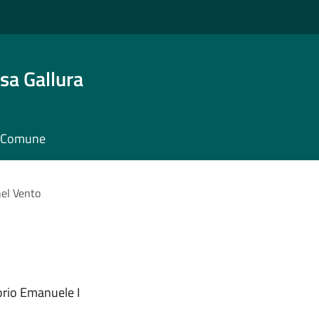
sa Gallura
il Comune
el Vento
torio Emanuele I