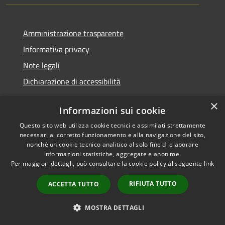
Amministrazione trasparente
Informativa privacy
Note legali
Dichiarazione di accessibilità
×
Informazioni sui cookie
Questo sito web utilizza cookie tecnici e assimilati strettamente
RSS
Copyright © 2026 • Comune di
necessari al corretto funzionamento e alla navigazione del sito,
Accessibilità
Santa Teresa Gallura •
nonché un cookie tecnico analitico al solo fine di elaborare
informazioni statistiche, aggregate e anonime.
Privacy
Municipium
Powered by
•
Per maggiori dettagli, può consultare la cookie policy al seguente
link
Cookie
Accesso redazione
Mappa del sito
RIFIUTA TUTTO
ACCETTA TUTTO
WebMail
WebPEC
MOSTRA DETTAGLI