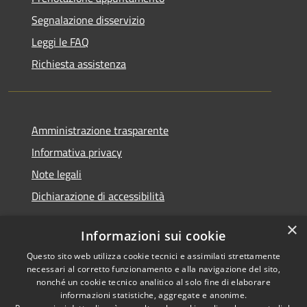
Segnalazione disservizio
Leggi le FAQ
Richiesta assistenza
Amministrazione trasparente
Informativa privacy
Note legali
Dichiarazione di accessibilità
×
Informazioni sui cookie
Questo sito web utilizza cookie tecnici e assimilati strettamente
RSS
Copyright © 2026 • Comune di
necessari al corretto funzionamento e alla navigazione del sito,
Accessibilità
Santa Teresa Gallura •
nonché un cookie tecnico analitico al solo fine di elaborare
informazioni statistiche, aggregate e anonime.
Privacy
Municipium
Powered by
•