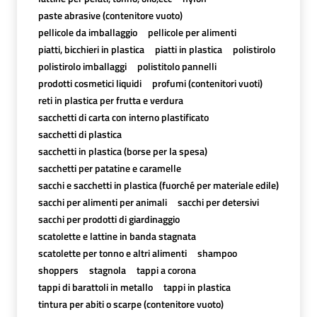
paste abrasive (contenitore vuoto)
pellicole da imballaggio
pellicole per alimenti
piatti, bicchieri in plastica
piatti in plastica
polistirolo
polistirolo imballaggi
polistitolo pannelli
prodotti cosmetici liquidi
profumi (contenitori vuoti)
reti in plastica per frutta e verdura
sacchetti di carta con interno plastificato
sacchetti di plastica
sacchetti in plastica (borse per la spesa)
sacchetti per patatine e caramelle
sacchi e sacchetti in plastica (fuorché per materiale edile)
sacchi per alimenti per animali
sacchi per detersivi
sacchi per prodotti di giardinaggio
scatolette e lattine in banda stagnata
scatolette per tonno e altri alimenti
shampoo
shoppers
stagnola
tappi a corona
tappi di barattoli in metallo
tappi in plastica
tintura per abiti o scarpe (contenitore vuoto)