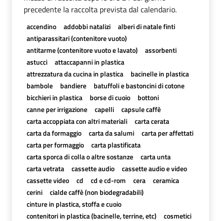
precedente la raccolta prevista dal calendario.
accendino
addobbi natalizi
alberi di natale finti
antiparassitari (contenitore vuoto)
antitarme (contenitore vuoto e lavato)
assorbenti
astucci
attaccapanni in plastica
attrezzatura da cucina in plastica
bacinelle in plastica
bambole
bandiere
batuffoli e bastoncini di cotone
bicchieri in plastica
borse di cuoio
bottoni
canne per irrigazione
capelli
capsule caffè
carta accoppiata con altri materiali
carta cerata
carta da formaggio
carta da salumi
carta per affettati
carta per formaggio
carta plastificata
carta sporca di colla o altre sostanze
carta unta
carta vetrata
cassette audio
cassette audio e video
cassette video
cd
cd e cd-rom
cera
ceramica
cerini
cialde caffè (non biodegradabili)
cinture in plastica, stoffa e cuoio
contenitori in plastica (bacinelle, terrine, etc)
cosmetici