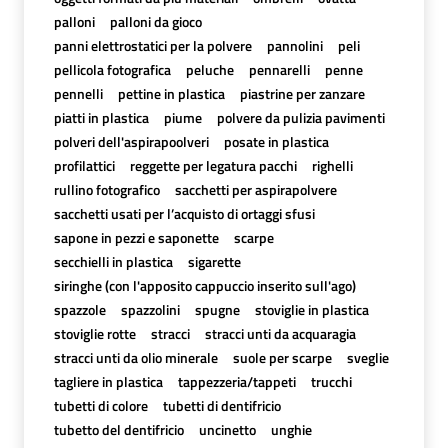
palloni
palloni da gioco
panni elettrostatici per la polvere
pannolini
peli
pellicola fotografica
peluche
pennarelli
penne
pennelli
pettine in plastica
piastrine per zanzare
piatti in plastica
piume
polvere da pulizia pavimenti
polveri dell'aspirapoolveri
posate in plastica
profilattici
reggette per legatura pacchi
righelli
rullino fotografico
sacchetti per aspirapolvere
sacchetti usati per l’acquisto di ortaggi sfusi
sapone in pezzi e saponette
scarpe
secchielli in plastica
sigarette
siringhe (con l'apposito cappuccio inserito sull'ago)
spazzole
spazzolini
spugne
stoviglie in plastica
stoviglie rotte
stracci
stracci unti da acquaragia
stracci unti da olio minerale
suole per scarpe
sveglie
tagliere in plastica
tappezzeria/tappeti
trucchi
tubetti di colore
tubetti di dentifricio
tubetto del dentifricio
uncinetto
unghie