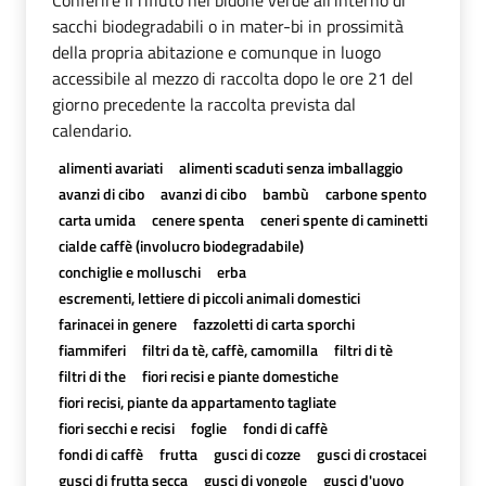
sacchi biodegradabili o in mater-bi in prossimità
della propria abitazione e comunque in luogo
accessibile al mezzo di raccolta dopo le ore 21 del
giorno precedente la raccolta prevista dal
calendario.
alimenti avariati
alimenti scaduti senza imballaggio
avanzi di cibo
avanzi di cibo
bambù
carbone spento
carta umida
cenere spenta
ceneri spente di caminetti
cialde caffè (involucro biodegradabile)
conchiglie e molluschi
erba
escrementi, lettiere di piccoli animali domestici
farinacei in genere
fazzoletti di carta sporchi
fiammiferi
filtri da tè, caffè, camomilla
filtri di tè
filtri di the
fiori recisi e piante domestiche
fiori recisi, piante da appartamento tagliate
fiori secchi e recisi
foglie
fondi di caffè
fondi di caffè
frutta
gusci di cozze
gusci di crostacei
gusci di frutta secca
gusci di vongole
gusci d'uovo