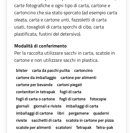
carte fotografiche e ogni tipo di carta, cartone e
cartoncino che sia stato sporcato (ad esempio carta
oleata, carta e cartone unti, fazzoletti di carta
usati, tovaglioli di carta sporchi di cibo, carta
plastificata, fustini del detersivo).
Modalità di conferimento
Per la raccolta utilizzare sacchi in carta, scatole in
cartone e non utilizzare sacchi in plastica.
blister
carta da pacchi pulita
cartoncino
cartone da imballaggio
cartone per alimenti
cartone per bevande
cartoni piegati
contenitori in tetrapak
fogli di carta
fogli di carta o cartone
fogli di cartone
fotocopie
giornali
giornali e riviste
imballaggi di carta
imballaggi di cartone
libri
pergamene
quaderni
riviste
sacchetti di carta
scatola in cartone per pizza
scatole per alimenti
scatoloni
Tetrapak
Tetra-pak