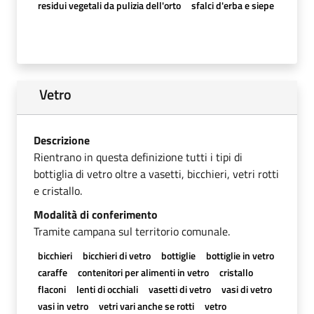
residui vegetali da pulizia dell'orto
sfalci d'erba e siepe
Vetro
Descrizione
Rientrano in questa definizione tutti i tipi di
bottiglia di vetro oltre a vasetti, bicchieri, vetri rotti
e cristallo.
Modalità di conferimento
Tramite campana sul territorio comunale.
bicchieri
bicchieri di vetro
bottiglie
bottiglie in vetro
caraffe
contenitori per alimenti in vetro
cristallo
flaconi
lenti di occhiali
vasetti di vetro
vasi di vetro
vasi in vetro
vetri vari anche se rotti
vetro