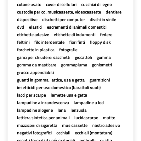
cotone usato
cover di cellulari
cucchiai di legno
custodie per cd, musicassette, videocassette
dentiere
diapositive
dischetti per computer
dischi in vinile
dvd
elastici
escrementi di animali domestici
etichette adesive
etichette di indumenti
federe
feltrini
filo interdentale
fiori finti
floppy disk
forchette in plastica
fotografie
ganci per chiuderei sacchetti
giocattoli
gomma
gomma da masticare
gommapiuma
goniometri
grucce appendiabiti
guanti in gomma, lattice, usa e getta
guarnizioni
insetticidi per uso domestico (barattoli vuoti)
lacci per scarpe
lamette usa e getta
lampadine a incandescenza
lampadine a led
lampadine alogene
lana
lenzuola
lettiera sintetica per animali
lucidascarpe
matite
mozziconi di sigaretta
musicassette
nastro adesivo
negativi fotografici
occhiali
occhiali (montatura)
oggetti formati da più materiali
ombrelli
ovatta