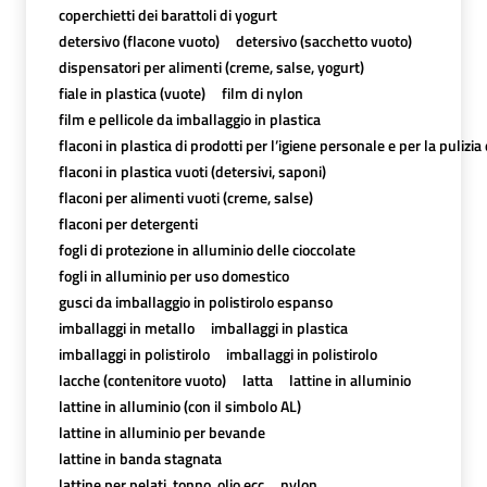
coperchietti dei barattoli di yogurt
detersivo (flacone vuoto)
detersivo (sacchetto vuoto)
dispensatori per alimenti (creme, salse, yogurt)
fiale in plastica (vuote)
film di nylon
film e pellicole da imballaggio in plastica
flaconi in plastica di prodotti per l’igiene personale e per la pulizia
flaconi in plastica vuoti (detersivi, saponi)
flaconi per alimenti vuoti (creme, salse)
flaconi per detergenti
fogli di protezione in alluminio delle cioccolate
fogli in alluminio per uso domestico
gusci da imballaggio in polistirolo espanso
imballaggi in metallo
imballaggi in plastica
imballaggi in polistirolo
imballaggi in polistirolo
lacche (contenitore vuoto)
latta
lattine in alluminio
lattine in alluminio (con il simbolo AL)
lattine in alluminio per bevande
lattine in banda stagnata
lattine per pelati, tonno, olio,ecc
nylon