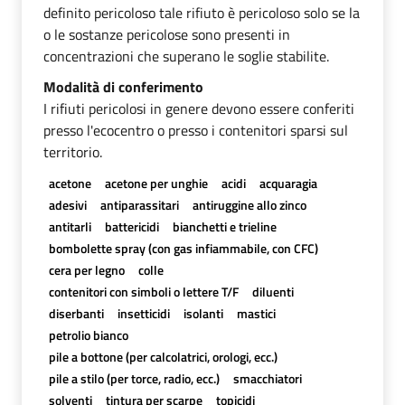
definito pericoloso tale rifiuto è pericoloso solo se la
o le sostanze pericolose sono presenti in
concentrazioni che superano le soglie stabilite.
Modalità di conferimento
I rifiuti pericolosi in genere devono essere conferiti
presso l'ecocentro o presso i contenitori sparsi sul
territorio.
acetone
acetone per unghie
acidi
acquaragia
adesivi
antiparassitari
antiruggine allo zinco
antitarli
battericidi
bianchetti e trieline
bombolette spray (con gas infiammabile, con CFC)
cera per legno
colle
contenitori con simboli o lettere T/F
diluenti
diserbanti
insetticidi
isolanti
mastici
petrolio bianco
pile a bottone (per calcolatrici, orologi, ecc.)
pile a stilo (per torce, radio, ecc.)
smacchiatori
solventi
tintura per scarpe
topicidi