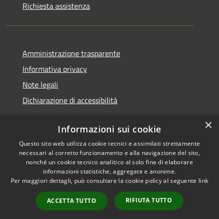
Richiesta assistenza
Amministrazione trasparente
Informativa privacy
Note legali
Dichiarazione di accessibilità
×
Informazioni sui cookie
Questo sito web utilizza cookie tecnici e assimilati strettamente
RSS
Copyright © 2026 • Comune di
necessari al corretto funzionamento e alla navigazione del sito,
Accessibilità
Santa Teresa Gallura •
nonché un cookie tecnico analitico al solo fine di elaborare
informazioni statistiche, aggregate e anonime.
Privacy
Municipium
Powered by
•
Per maggiori dettagli, può consultare la cookie policy al seguente
link
Cookie
Accesso redazione
Mappa del sito
RIFIUTA TUTTO
ACCETTA TUTTO
WebMail