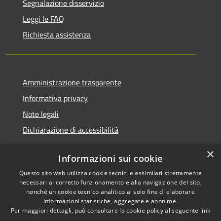
Segnalazione disservizio
Leggi le FAQ
Richiesta assistenza
Amministrazione trasparente
Informativa privacy
Note legali
Dichiarazione di accessibilità
×
Informazioni sui cookie
Questo sito web utilizza cookie tecnici e assimilati strettamente
RSS
Copyright © 2026 • Comune di
necessari al corretto funzionamento e alla navigazione del sito,
Accessibilità
Santa Teresa Gallura •
nonché un cookie tecnico analitico al solo fine di elaborare
informazioni statistiche, aggregate e anonime.
Privacy
Municipium
Powered by
•
Per maggiori dettagli, può consultare la cookie policy al seguente
link
Cookie
Accesso redazione