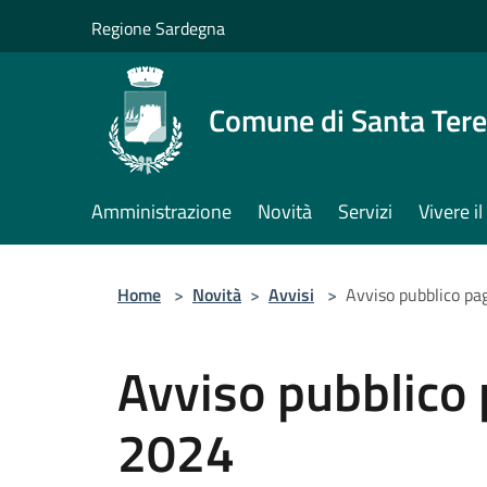
Salta al contenuto principale
Regione Sardegna
Comune di Santa Tere
Amministrazione
Novità
Servizi
Vivere 
Home
>
Novità
>
Avvisi
>
Avviso pubblico p
Avviso pubblico
2024