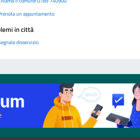
Chiama il comune 0789 740900
Prenota un appuntamento
lemi in città
Segnala disservizio