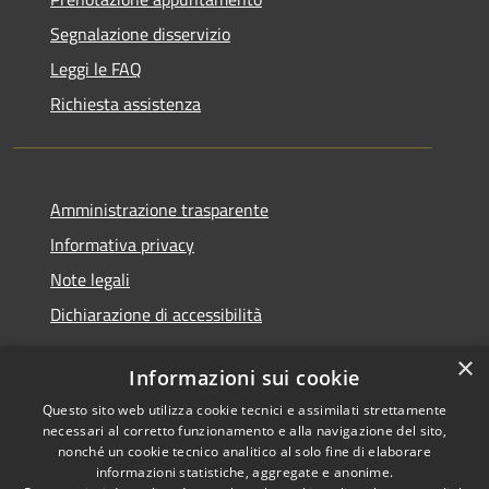
Segnalazione disservizio
Leggi le FAQ
Richiesta assistenza
Amministrazione trasparente
Informativa privacy
Note legali
Dichiarazione di accessibilità
×
Informazioni sui cookie
Questo sito web utilizza cookie tecnici e assimilati strettamente
RSS
Copyright © 2026 • Comune di
necessari al corretto funzionamento e alla navigazione del sito,
Accessibilità
Santa Teresa Gallura •
nonché un cookie tecnico analitico al solo fine di elaborare
informazioni statistiche, aggregate e anonime.
Privacy
Municipium
Powered by
•