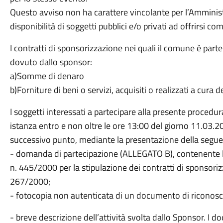
Questo avviso non ha carattere vincolante per l’Amministr
disponibilità di soggetti pubblici e/o privati ad offrirsi c
I contratti di sponsorizzazione nei quali il comune è part
dovuto dallo sponsor:
a)Somme di denaro
b)Forniture di beni o servizi, acquisiti o realizzati a cura 
I soggetti interessati a partecipare alla presente proced
istanza entro e non oltre le ore 13:00 del giorno 11.03.2
successivo punto, mediante la presentazione della seg
- domanda di partecipazione (ALLEGATO B), contenente le 
n. 445/2000 per la stipulazione dei contratti di sponsorizz
267/2000;
- fotocopia non autenticata di un documento di riconoscim
- breve descrizione dell’attività svolta dallo Sponsor. I 