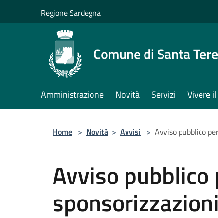
Salta al contenuto principale
Regione Sardegna
Comune di Santa Tere
Amministrazione
Novità
Servizi
Vivere 
Home
>
Novità
>
Avvisi
>
Avviso pubblico per
Avviso pubblico p
sponsorizzazioni