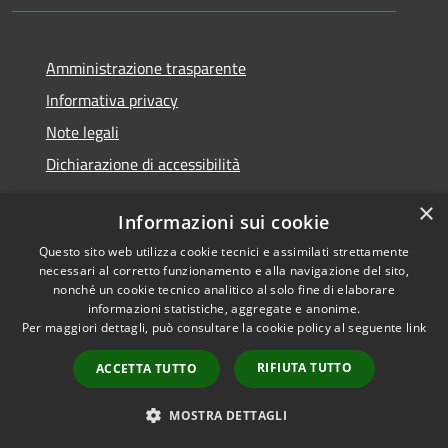
Amministrazione trasparente
Informativa privacy
Note legali
Dichiarazione di accessibilità
×
Informazioni sui cookie
Questo sito web utilizza cookie tecnici e assimilati strettamente
RSS
Copyright © 2026 • Comune di
necessari al corretto funzionamento e alla navigazione del sito,
Accessibilità
Santa Teresa Gallura •
nonché un cookie tecnico analitico al solo fine di elaborare
informazioni statistiche, aggregate e anonime.
Privacy
Municipium
Powered by
•
Per maggiori dettagli, può consultare la cookie policy al seguente
link
Cookie
Accesso redazione
Mappa del sito
RIFIUTA TUTTO
ACCETTA TUTTO
WebMail
WebPEC
MOSTRA DETTAGLI