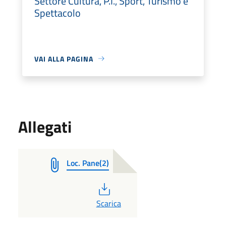
Settore Cultura, P.I., Sport, Turismo e
Spettacolo
VAI ALLA PAGINA
Allegati
Loc. Pane(2)
PDF
Scarica