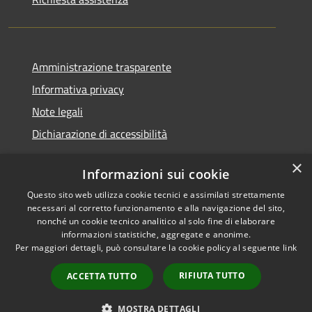
Amministrazione trasparente
Informativa privacy
Note legali
Dichiarazione di accessibilità
×
Informazioni sui cookie
Questo sito web utilizza cookie tecnici e assimilati strettamente
RSS
Copyright © 2026 • Comune di
necessari al corretto funzionamento e alla navigazione del sito,
Accessibilità
Santa Teresa Gallura •
nonché un cookie tecnico analitico al solo fine di elaborare
informazioni statistiche, aggregate e anonime.
Privacy
Municipium
Powered by
•
Per maggiori dettagli, può consultare la cookie policy al seguente
link
Cookie
Accesso redazione
Mappa del sito
RIFIUTA TUTTO
ACCETTA TUTTO
WebMail
WebPEC
MOSTRA DETTAGLI